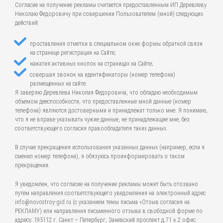
Согласие на получение рекламы считается предоставленным ИП Деревлеву
Николаю Федоровичу при совершении Пользователем (мной) следующих
действий:
проставления отметки в специальном окне формы обратной связи
на странице регистрации на Сайте;
нажатия активных кнопок на страницах на Сайте;
совершая звонок на идентификаторы (номер телефона)
размещенных на сайте.
Я заверяю Деревлева Николая Федоровича, что обладаю необходимым
объемом дееспособности, что предоставленные мной данные (номер
телефона) являются достоверными и принадлежат только мне. Я понимаю,
что я не вправе указывать чужие данные, не принадлежащие мне, без
соответствующего согласия правообладателя таких данных.
В случае прекращения использования указанных данных (например, если я
сменил номер телефона), я обязуюсь проинформировать о таком
прекращении.
Я уведомлен, что согласие на получение рекламы может быть отозвано
путем направления соответствующего уведомления на электронный адрес
info@novostroy-gid.ru (с указанием темы письма «Отзыв согласия на
РЕКЛАМУ) или направления письменного отзыва в свободной форме по
адресу: 195112 г. Санкт – Петербург, Заневский проспект д.71 к.2 офис