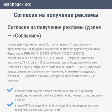
НОВОПОИСК
.МСК
Согласие на получение рекламы
Согласие на получение рекламы (далее
— «Согласие»)
Настоящим я (далее по тексту Согласия также — «Пользователь»)
предоставляю Индивидуальному предпринимателю Деревлеву Николаю
Федоровичу ИНН 290121227898, ОГРНИП 307290109200122
расположенного по адресу: 195112 г. Санкт – Петербург, Заневский
проспект д.71 к.2 офис 1126, администратора сайта доступного в сети
Интернет по адресу: https://novopoisk.msk.ru/ (далее — «Сайт»), отдельное
предварительное согласие на получение мной рекламы на следующих
условиях: ИП Деревлев Николай Федорович вправе направлять мне
рекламу:
посредством осуществления телефонных звонков на номер
телефона, указанный мной на Сайте и (или) с которого я совершила
звонок;
в виде СМС-сообщений и (или) сообщений в мессенджер на номер
телефона, указанный мной на Сайте;