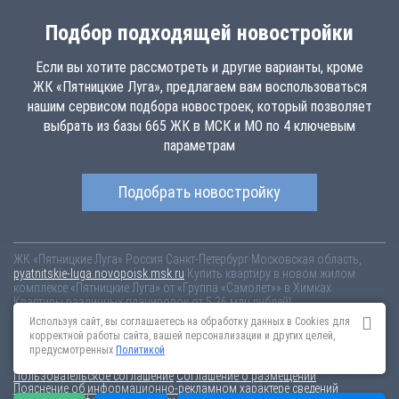
Подбор подходящей новостройки
Если вы хотите рассмотреть и другие варианты, кроме
ЖК «Пятницкие Луга», предлагаем вам воспользоваться
нашим сервисом подбора новостроек, который позволяет
выбрать из базы 665 ЖК в МСК и МО по 4 ключевым
параметрам
Подобрать новостройку
ЖК «Пятницкие Луга»
Россия
Санкт-Петербург
Московская область,
pyatnitskie-luga.novopoisk.msk.ru
Купить квартиру в новом жилом
комплексе «Пятницкие Луга» от «Группа «Самолет»» в Химках.
Квартиры различных планировок от 5.36 млн рублей!
Используя сайт, вы соглашаетесь на обработку данных в Cookies для
Новостройки Санкт-Петербурга
Новостройки Москвы
корректной работы сайта, вашей персонализации и других целей,
Информация на сайте взята из открытых источников, не является
предусмотренных
Политикой
публичной офертой и распространяется для ознакомления.
Пользовательское соглашение
Соглашение о размещении
Пояснение об информационно-рекламном характере сведений