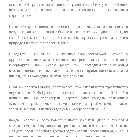
комплексе «Отрада» можно заняться верховой ездой в клубе, порыбачить,
посетить контактный зоопарк, а также прогуляться по живописным
окрестностям.
Пятницкие луга становятся все более популярным местом для отдыха и
досуга не только для жителей близлежащих населенных пунктов, но и для
гостей из других регионов. Здесь можно сбросить стресс, насладиться
природой и активно провести время.
В радиусе 10 км от зоны «Пятницкие луга» расположены несколько
крупных торгово-развлекательных центров, таких как «Отрада»,
гипермаркет «О'Кей» и «Vegas Крокус Сити». В последнем есть океанариум
и концертно-выставочные залы, что делает его привлекательным местом
для отдыха и проведения свободного времени.
В рамках проекта нового квартала здесь также планируется строительство
двух школ на 2 450 учеников, четырех детских садов на 1 200 детей и
поликлиники. На территории квартала будут созданы пешеходные
бульвары с рябиновыми аллеями, скверы с артобъектами, а также
спортивные зоны и плейхабы для детей на берегу реки Банька.
Каждый корпус жилого комплекс имеет закрытый двор с парковым
озеленением, где будут посажены рябины, сосны и декоративные яблони.
Для детского и взрослого досуга предусмотрены детские площадки, зоны
для занятий спортом на улице и толы для настольного тенниса.