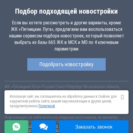
Подбор подходящей новостройки
Если вы хотите рассмотреть и другие варианты, кроме
ЖК «Пятницкие Луга», предлагаем вам воспользоваться
нашим сервисом подбора новостроек, который позволяет
выбрать из базы 665 ЖК в МСК и МО по 4 ключевым
параметрам
Подобрать новостройку
ЖК «Пятницкие Луга»
Россия
Санкт-Петербург
Московская область,
pyatnitskie-luga.novopoisk.msk.ru
Купить квартиру в новом жилом
комплексе «Пятницкие Луга» от «Группа «Самолет»» в Химках.
Используя сайт, вы соглашаетесь на обработку данных в Cookies для
Квартиры различных планировок от 5.36 млн рублей!
корректной работы сайта, вашей персонализации и других целей,
предусмотренных
Политикой
Новостройки Санкт-Петербурга
Новостройки Москвы
Информация на сайте взята из открытых источников, не является
публичной офертой и распространяется для ознакомления.
Пользовательское соглашение
Соглашение о размещении
Заказать звонок
Пояснение об информационно-рекламном характере сведений