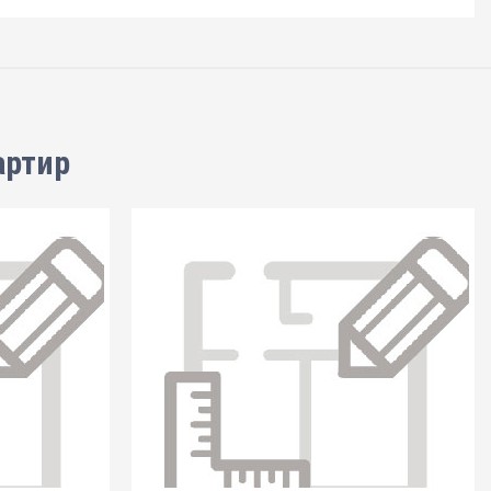
артир