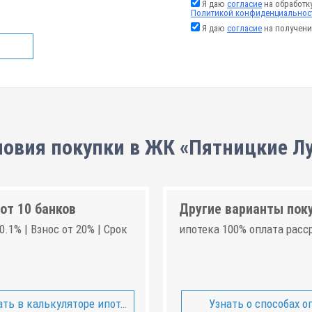
Я даю
согласие
на обработк
Политикой конфиденциальнос
Я даю
согласие
на получени
ловия покупки в ЖК «Пятницкие Лу
от 10 банков
Другие варианты пок
0.1% | Взнос от 20% | Срок
ипотека 100% оплата расс
ть в калькуляторе ипотеки
Узнать о способах о