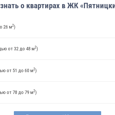
узнать о квартирах в ЖК «Пятницки
2
о 26 м
)
2
ью от 32 до 48 м
)
2
ью от 51 до 60 м
)
2
ью от 78 до 79 м
)