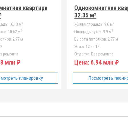
мнатная квартира
Однокомнатная ква
²
32.35 м²
2
2
адь:
16.13 м
Жилая площадь:
9.6 м
2
2
хни:
10.62 м
Площадь кухни:
9.9 м
олков:
2.77 м
Высота потолков:
2.77 м
12
Этаж:
12 из 12
з ремонта
Отделка:
Без ремонта
8 млн ₽
Цена:
6.94 млн ₽
мотреть планировку
Посмотреть плани